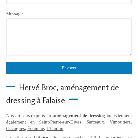
Message
Envoyer
Hervé Broc, aménagement de
dressing à Falaise
Nos artisans experts en
aménagement de dressing
interviennent
également en
Saint-Pierre-sur-Dives
,
Sarceaux
,
Vimoutiers
,
Occagnes
,
Écouché
,
L'Oudon
.
La ville de
Falaise
, de code postal 14700, appartient au