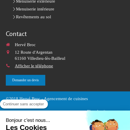
Menuiserie extérieure
Menuiserie intérieure
Revêtements au sol
Contact
Hervé Broc
12 Route d'Argentan
61160
Villedieu-lès-Bailleul
Afficher le téléphone
Demander un devis
©2018 Hervé Broc - Agencement de cuisines
Continuer sans accepter
Plan du site
Mentions légales
Bonjour c'est nous...
Les Cookies